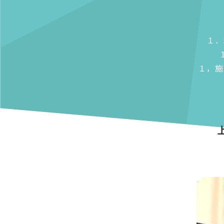
１．
１，施