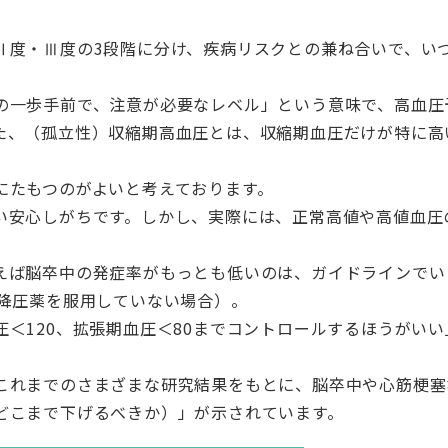
Ⅱ度・Ⅲ度の3段階に分け、疾病リスクとの兼ね合いで、い
の一歩手前で、注意が必要なレベル」という意味で、高血圧
た、（孤立性）収縮期高血圧とは、収縮期血圧だけが特に高
にたもつのがよいと考えております。
い安心しがちです。しかし、実際には、正常高値や高値血圧
。
えば脳卒中の発症率がもっとも低いのは、ガイドラインでいう
（降圧薬を服用していない場合）。
＜120、拡張期血圧＜80までコントロールするほうがい
これまでのさまざまな研究結果をもとに、脳卒中や心筋梗塞
どこまで下げるべきか）」が示されています。