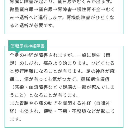
腎臓に障害が起こり、蛋白尿やむくみが出ます。
微量蛋白尿→蛋白尿→腎障害→慢性腎不全→むく
み→透析へと進行します。腎機能障害がひどくな
ると透析が必要です。
糖尿病神経障害
全身の神経が障害されますが、一般に足先（両
足）のしびれ、痛みより始まります。ひどくなる
と歩行困難になることが有ります。足の神経が麻
痺し、傷が有っても気がつかず、糖尿病性壊疽
（感染・血流障害などで足端の一部が死んでしま
うこと）となることが有ります。
また胃腸や心肺の動きを調節する神経（自律神
経）も侵され、便秘・下痢・不整脈などが起こり
ます。