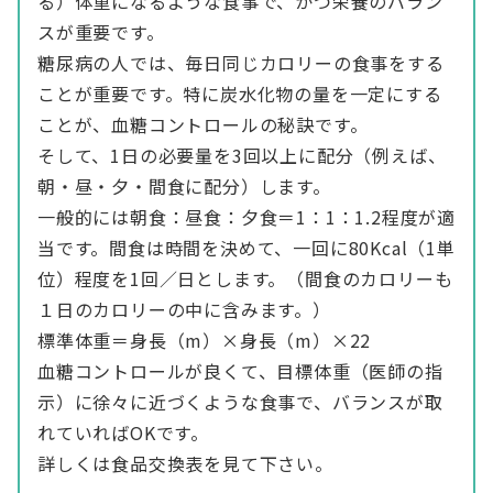
る）体重になるような食事で、かつ栄養のバラン
スが重要です。
糖尿病の人では、毎日同じカロリーの食事をする
ことが重要です。特に炭水化物の量を一定にする
ことが、血糖コントロールの秘訣です。
そして、1日の必要量を3回以上に配分（例えば、
朝・昼・夕・間食に配分）します。
一般的には朝食：昼食：夕食＝1：1：1.2程度が適
当です。間食は時間を決めて、一回に80Kcal（1単
位）程度を1回／日とします。（間食のカロリーも
１日のカロリーの中に含みます。）
標準体重＝身長（m）×身長（m）×22
血糖コントロールが良くて、目標体重（医師の指
示）に徐々に近づくような食事で、バランスが取
れていればOKです。
詳しくは食品交換表を見て下さい。